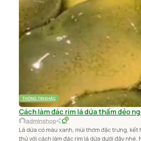
THÔNG TIN KHÁC
Cách làm đác rim lá dứa thấm dẻo n
0
adminshop
Lá dứa có màu xanh, mùi thơm đặc trưng, kết 
thử với cách làm đác rim lá dứa dưới đây nhé. 