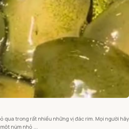
 qua trong rất nhiều những vị đác rim. Mọi người hãy
 một núm nhỏ ...