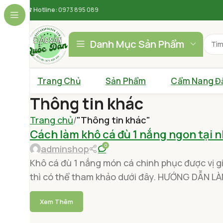
☎
Hotline:
0973 895 089
Danh Mục Sản Phẩm
Trang Chủ
Sản Phẩm
Cẩm Nang Đ
Thông tin khác
Trang chủ
"Thông tin khác"
Cách làm khô cá đù 1 nắng ngon tại 
0
adminshop
Khô cá đù 1 nắng món cá chinh phục được vị g
thì có thể tham khảo dưới đây. HƯỚNG DẪN LÀM
Xem Thêm