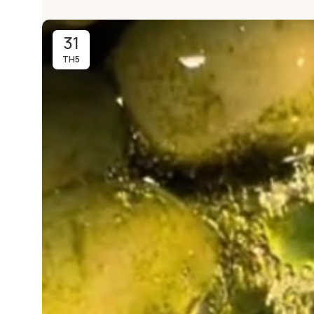
31
TH5