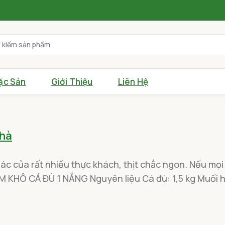
ặc Sản
Giới Thiệu
Liên Hệ
nhà
iác của rất nhiều thực khách, thịt chắc ngon. Nếu mọ
 KHÔ CÁ ĐÙ 1 NẮNG Nguyên liệu Cá đù: 1,5 kg Muối hạt