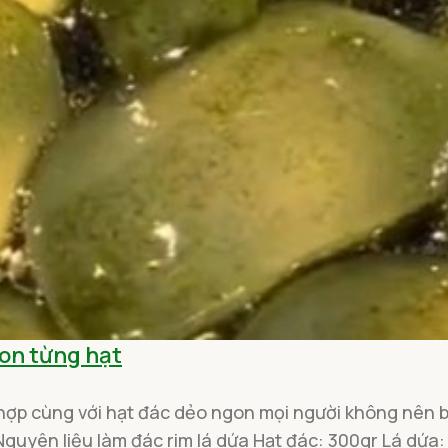
gon từng hạt
hợp cùng với hạt đác dẻo ngon mọi người không nên bỏ
Nguyên liệu làm đác rim lá dứa Hạt đác: 300gr Lá dứa: