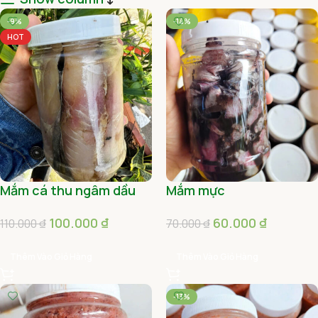
-9%
-14%
HOT
Mắm cá thu ngâm dầu
Mắm mực
100.000
₫
60.000
₫
110.000
₫
70.000
₫
Thêm Vào Giỏ Hàng
Thêm Vào Giỏ Hàng
-13%