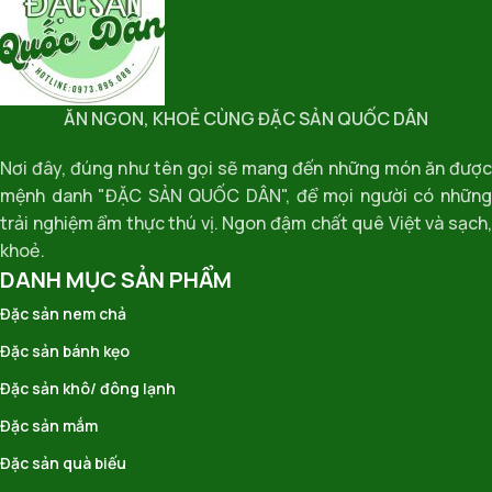
ĂN NGON, KHOẺ CÙNG ĐẶC SẢN QUỐC DÂN
Nơi đây, đúng như tên gọi sẽ mang đến những món ăn được
mệnh danh "ĐẶC SẢN QUỐC DÂN", để mọi người có những
trải nghiệm ẩm thực thú vị. Ngon đậm chất quê Việt và sạch,
khoẻ.
DANH MỤC SẢN PHẨM
Đặc sản nem chả
Đặc sản bánh kẹo
Đặc sản khô/ đông lạnh
Đặc sản mắm
Đặc sản quà biếu