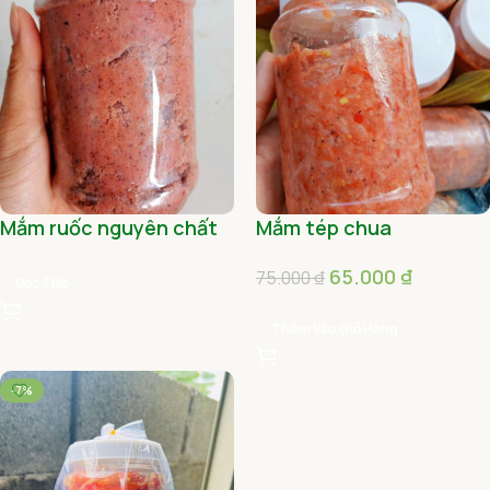
Mắm ruốc nguyên chất
Mắm tép chua
dạng đặc
65.000
₫
75.000
₫
Đọc Tiếp
Thêm Vào Giỏ Hàng
-7%