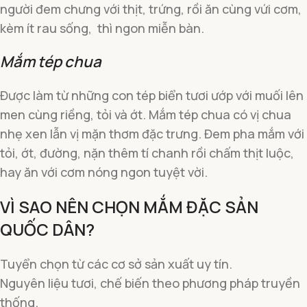
người đem chưng với thịt, trứng, rồi ăn cùng vứi cơm,
kèm ít rau sống, thì ngon miễn bàn.
Mắm tép chua
Được làm từ những con tép biển tươi ướp với muối lên
men cùng riềng, tỏi và ớt. Mắm tép chua có vị chua
nhẹ xen lẫn vị mặn thơm đặc trưng. Đem pha mắm với
tỏi, ớt, đường, nặn thêm tí chanh rồi chấm thịt luộc,
hay ăn với cơm nóng ngon tuyệt vời.
VÌ SAO NÊN CHỌN MẮM ĐẶC SẢN
QUỐC DÂN?
Tuyển chọn từ các cơ sở sản xuất uy tín.
Nguyên liệu tươi, chế biến theo phương pháp truyền
thống.