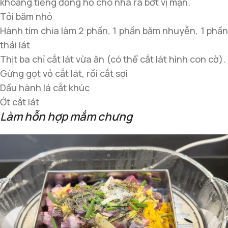
khoảng tiếng đồng hồ cho nhã ra bớt vị mặn.
Tỏi băm nhỏ
Hành tím chia làm 2 phần, 1 phần băm nhuyễn, 1 phần
thái lát
Thịt ba chỉ cắt lát vừa ăn (có thể cắt lát hình con cờ).
Gừng gọt vỏ cắt lát, rồi cắt sợi
Dầu hành lá cắt khúc
Ớt cắt lát
Làm hỗn hợp mắm chưng