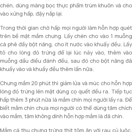
chén, dùng màng bọc thực phẩm trùm khuôn và cho
vào xửng hấp, đậy nắp lại.
Trong thời gian chờ hấp mọi người làm hỗn hợp quét
trên bề mặt mắm chưng. Lấy chén cho vào 1 muỗng
cà phê đầy bột năng, cho ít nước vào khuấy đều. Lấy
tô cho lòng đỏ trứng để lại lúc nảy vào, thêm vào
muỗng dầu điều đánh đều, sau đó cho bột năng đã
khuấy vào và khuấy đều thêm lần nữa.
Chưng mắm 20 phút thì giảm lửa và múc cho hỗn hợp
lòng đỏ trứng lên mặt dùng cọ quết đều ra. Tiếp tục
hấp thêm 3 phút nữa là mắm chín mọi người lấy ra. Để
biết mắm chín chưa mọi người có thể dùng tăm chích
vào mắm, tăm không dính hỗn hợp mắm là đã chín.
Mắm cá thu chưng trứng thịt tôm ăn với rau củ luộc,