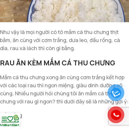
Như vậy là mọi người có tô mắm cá thu chưng thịt
bằm, ăn cùng với cơm trắng, dưa leo, đầu rồng, cà
dìa, rau xà lách thì còn gì bằng.
RAU ĂN KÈM MẮM CÁ THU CHƯNG
Mắm cá thu chưng xong ăn cùng cơm trắng kết hợp
với các loại rau thì ngon miệng, giàu dinh dưỡng vô
cùng. Nhiều người hỏi chúng tôi ăn mắm cá thu
chưng với rau gì ngon? thì dưới đây sẽ là những gợi ý:
Đầu rồng
0
Dưa leo
Menu
Wishlist
Cart