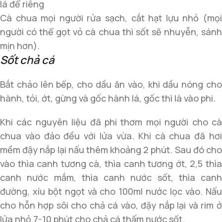
lá để riêng
Cà chua mọi người rửa sạch, cắt hạt lựu nhỏ (mọi
người có thể gọt vỏ cà chua thì sốt sẽ nhuyễn, sánh
mịn hơn).
Sốt chả cá
Bắt chảo lên bếp, cho dầu ăn vào, khi dầu nóng cho
hành, tỏi, ớt, gừng và gốc hành lá, gốc thì là vào phi.
Khi các nguyên liệu đã phi thơm mọi người cho cà
chua vào đảo đều với lửa vừa. Khi cà chua đã hơi
mềm đậy nắp lại nấu thêm khoảng 2 phút. Sau đó cho
vào thìa canh tương cà, thìa canh tương ớt, 2,5 thìa
canh nước mắm, thìa canh nước sốt, thìa canh
đường, xíu bột ngọt và cho 100ml nước lọc vào. Nấu
cho hỗn hợp sôi cho chả cá vào, đậy nắp lại và rim ở
lửa nhỏ 7-10 phút cho chả cá thấm nước sốt.