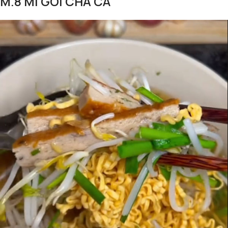
M.8 MÌ GÓI CHẢ CÁ