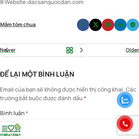
🌐 Website:dacsanquocdan.com
Mắm tôm chua
Newer
Older
ĐỂ LẠI MỘT BÌNH LUẬN
Email của bạn sẽ không được hiển thị công khai.
Các
trường bắt buộc được đánh dấu
*
Bình luận
*
0
Menu
Wishlist
Cart