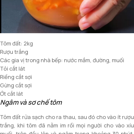
Tôm đất: 2kg
Rượu trắng
Các gia vị trong nhà bếp: nước mắm, đường, muối
Tỏi cắt lát
Riềng cắt sợi
Gừng cắt sợi
Ớt cắt lát
Ngâm và sơ chế tôm
Tôm đất rửa sạch cho ra thau, sau đó cho vào ít rượu
trắng, khi tôm đã nằm im rồi mọi người cho vào xíu
muối, trộn đều lên và ngâm trong khoảng 30 phút.