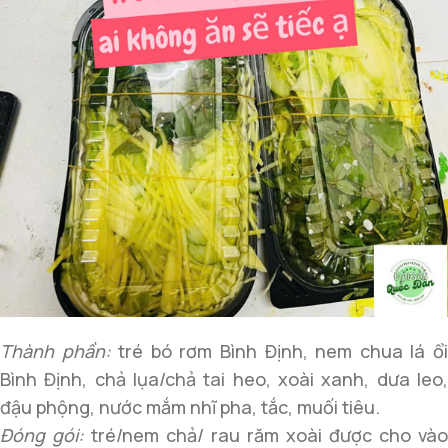
Thành phần:
tré bó rơm Bình Định, nem chua lá ổ
Bình Định, chả lụa/chả tai heo, xoài xanh, dưa leo,
đậu phộng, nước mắm nhĩ pha, tắc, muối tiêu.
Đóng gói:
tré/nem chả/ rau răm xoài được cho vào