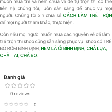
muốn mua tré và nem chua về để tự trộn thì có thể
liên hệ chúng tôi, luôn sẵn sàng để phục vụ mọi
người. Chúng tôi xin chia sẻ
CÁCH LÀM TRÉ TRỘ
để mọi người tham khảo, thực hiện.
Còn nếu mọi người muốn mua các nguyên về để làm
tré trộn thì shop cũng sẵn sàng phục vụ: shop có TRÉ
BÓ RƠM BÌNH ĐỊNH,
NEM LÁ ỔI BÌNH ĐỊNH
,
CHẢ LỤA,
CHẢ TAI
,
CHẢ BÒ
.
Đánh giá
0 reviews
0