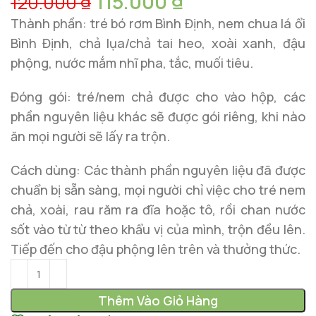
115.000
₫
120.000
₫
Thành phần: tré bó rơm Bình Định, nem chua lá ổi
Bình Định, chả lụa/chả tai heo, xoài xanh, đậu
phộng, nước mắm nhĩ pha, tắc, muối tiêu.
Đóng gói: tré/nem chả được cho vào hộp, các
phần nguyên liệu khác sẽ được gói riêng, khi nào
ăn mọi người sẽ lấy ra trộn.
Cách dùng: Các thành phần nguyên liệu đã được
chuẩn bị sẵn sàng, mọi người chỉ việc cho tré nem
chả, xoài, rau răm ra đĩa hoặc tô, rồi chan nước
sốt vào từ từ theo khẩu vị của mình, trộn đều lên.
Tiếp đến cho đậu phộng lên trên và thưởng thức.
Thêm Vào Giỏ Hàng