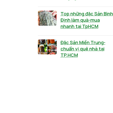
Top những đặc Sản Bình
Định làm quà-mua
nhanh tại TpHCM
Đặc Sản Miền Trung-
chuẩn vị quê nhà tại
TP.HCM