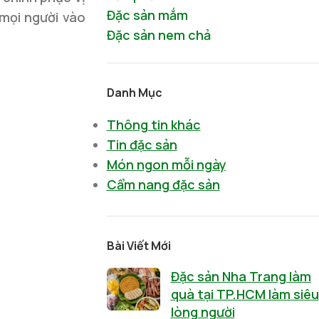
Đặc sản mắm
 mọi người vào
Đặc sản nem chả
Danh Mục
Thông tin khác
Tin đặc sản
Món ngon mỗi ngày
Cẩm nang đặc sản
Bài Viết Mới
Đặc sản Nha Trang làm
quà tại TP.HCM làm siêu
lòng người