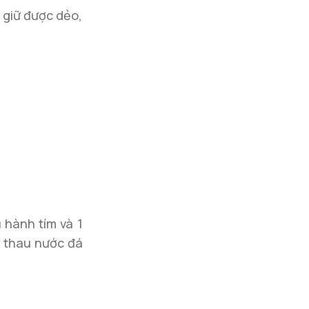
ẽ giữ được dẻo,
 hành tím và 1
a thau nước đá