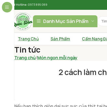
☎
Hotline:
0973 895 089
Danh Mục Sản Phẩm
Trang Chủ
Sản Phẩm
Cẩm Nang Đ
Tin tức
Trang chủ
Món ngon mỗi ngày
2 cách làm ch
Nếu bạn thích giòn dai sực sực của thịt tai