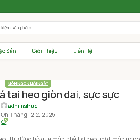
ặc Sản
Giới Thiệu
Liên Hệ
MÓN NGON MỖI NGÀY
ả tai heo giòn dai, sực sực
adminshop
On Tháng 12 2, 2025
0
 heo, thì đừng bỏ qua món chả tai heo, một món ngon