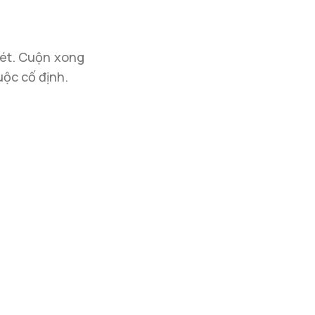
 tét. Cuộn xong
uộc cố định.