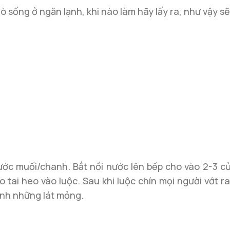
ò sống ở ngăn lạnh, khi nào làm hãy lấy ra, như vậy s
ước muối/chanh. Bắt nồi nước lên bếp cho vào 2-3 củ
tai heo vào luộc. Sau khi luộc chín mọi người vớt r
hành những lát mỏng.