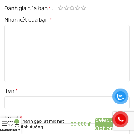
Đánh giá của bạn
*
Nhận xét của bạn
*
Tên
*
Email
*
Select
Thanh gạo lứt mix hạt
0
60.000
₫
dinh dưỡng
Options
Menu
Wishlist
Cart