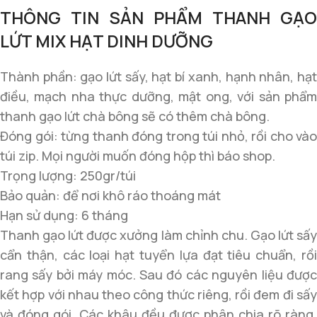
THÔNG TIN SẢN PHẨM THANH GẠO
LỨT MIX HẠT DINH DƯỠNG
Thành phần: gạo lứt sấy, hạt bí xanh, hạnh nhân, hạt
điều, mạch nha thực dưỡng, mật ong, với sản phẩm
thanh gạo lứt chà bông sẽ có thêm chà bông.
Đóng gói: từng thanh đóng trong túi nhỏ, rồi cho vào
túi zip. Mọi người muốn đóng hộp thì báo shop.
Trọng lượng: 250gr/túi
Bảo quản: để nơi khô ráo thoáng mát
Hạn sử dụng: 6 tháng
Thanh gạo lứt được xưởng làm chỉnh chu. Gạo lứt sấy
cẩn thận, các loại hạt tuyển lựa đạt tiêu chuẩn, rồi
rang sấy bởi máy móc. Sau đó các nguyên liệu được
kết hợp với nhau theo công thức riêng, rồi đem đi sấy
và đóng gói. Các khâu đều được phân chia rõ ràng,