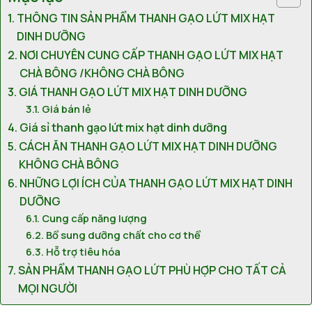
THÔNG TIN SẢN PHẨM THANH GẠO LỨT MIX HẠT
DINH DƯỠNG
NƠI CHUYÊN CUNG CẤP THANH GẠO LỨT MIX HẠT
CHÀ BÔNG /KHÔNG CHÀ BÔNG
GIÁ THANH GẠO LỨT MIX HẠT DINH DƯỠNG
Giá bán lẻ
Giá sỉ thanh gạo lứt mix hạt dinh dưỡng
CÁCH ĂN THANH GẠO LỨT MIX HẠT DINH DƯỠNG
KHÔNG CHÀ BÔNG
NHỮNG LỢI ÍCH CỦA THANH GẠO LỨT MIX HẠT DINH
DƯỠNG
Cung cấp năng lượng
Bổ sung dưỡng chất cho cơ thể
Hỗ trợ tiêu hóa
SẢN PHẨM THANH GẠO LỨT PHÙ HỢP CHO TẤT CẢ
MỌI NGƯỜI