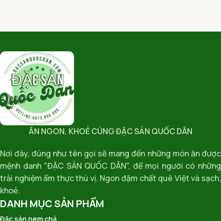
ĂN NGON, KHOẺ CÙNG ĐẶC SẢN QUỐC DÂN
Nơi đây, đúng như tên gọi sẽ mang đến những món ăn được
mệnh danh "ĐẶC SẢN QUỐC DÂN", để mọi người có những
trải nghiệm ẩm thực thú vị. Ngon đậm chất quê Việt và sạch,
khoẻ.
DANH MỤC SẢN PHẨM
Đặc sản nem chả