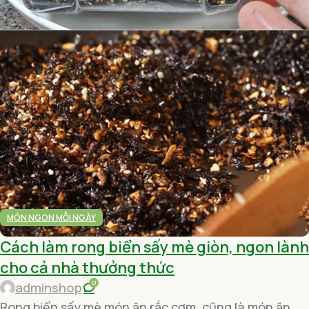
MÓN NGON MỖI NGÀY
Cách làm rong biển sấy mè giòn, ngon lành
cho cả nhà thưởng thức
0
adminshop
Rong biển sấy mè món ăn rắc cơm, cũng là món ăn