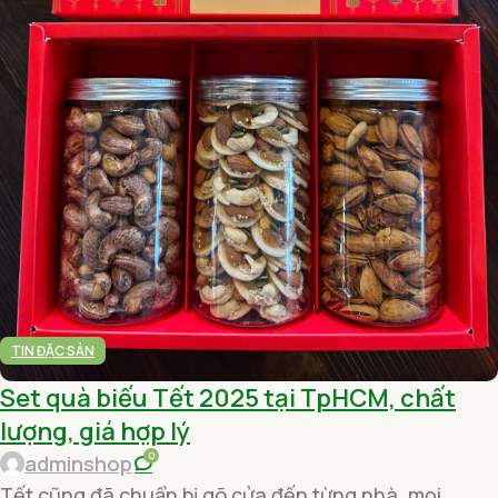
TIN ĐẶC SẢN
Set quà biếu Tết 2025 tại TpHCM, chất
lượng, giá hợp lý
0
adminshop
Tết cũng đã chuẩn bị gõ cửa đến từng nhà, mọi