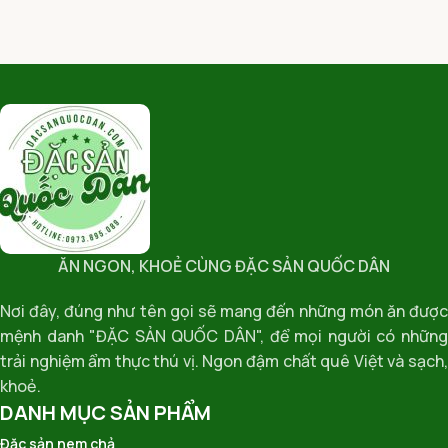
ĂN NGON, KHOẺ CÙNG ĐẶC SẢN QUỐC DÂN
Nơi đây, đúng như tên gọi sẽ mang đến những món ăn được
mệnh danh "ĐẶC SẢN QUỐC DÂN", để mọi người có những
trải nghiệm ẩm thực thú vị. Ngon đậm chất quê Việt và sạch,
khoẻ.
DANH MỤC SẢN PHẨM
Đặc sản nem chả